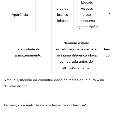
Líquido
Líquido
viscoso
Aparência
--
branco
preto,
Vis
leitoso
nenhuma
aglomeração
Nenhum estado
N
Estabilidade do
estratificado, e lá não era
tempe
armazenamento
nenhuma diferença óbvia
do ℃
comparada antes do
1 
armazenamento
Nota: pH, medida da condutibilidade na resina/água pura = na
diluição do 1:1
Proporção e método de enchimento do tanque: