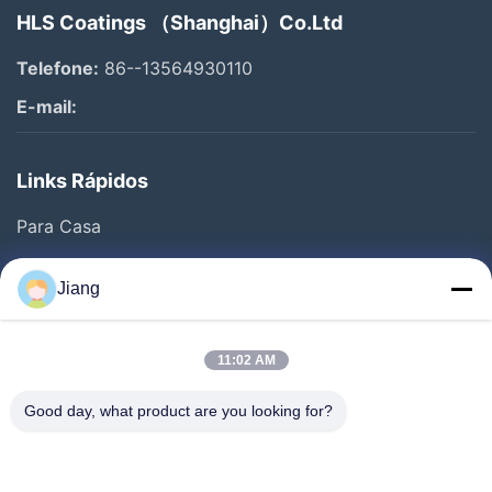
HLS Coatings （Shanghai）Co.Ltd
Telefone:
86--13564930110
E-mail:
Links Rápidos
Para Casa
Produtos
Jiang
Vídeos
Espetáculo VR
11:02 AM
Sobre Nós
Good day, what product are you looking for?
Visita À Fábrica
Controle De Qualidade