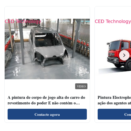
VIDEO
A pintura de corpo de jogo alta do carro do
Pintura Electrophor
revestimento do poder E não contém o
ação dos agentes a
metal pesado
para veículos come
Contacte agora
Con