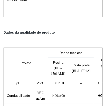
encolhimento
Dados da qualidade de produto
Dados técnicos
Tes
Resina
Projeto
Pasta preta
pad
(HLS-
HLS-1701A)
(
1701ALB)
pH
25℃
6.0±1.0
--
GB/T
25℃,
1400±600
Condutibilidade
--
HG/T
μs/cm