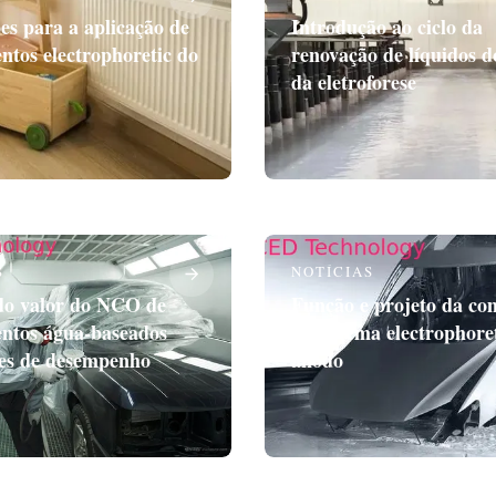
es para a aplicação de
Introdução ao ciclo da
ntos electrophoretic do
renovação de líquidos d
da eletroforese
S
NOTÍCIAS
o valor do NCO de
Função e projeto da co
entos água-baseados
do sistema electrophore
tes de desempenho
ânodo