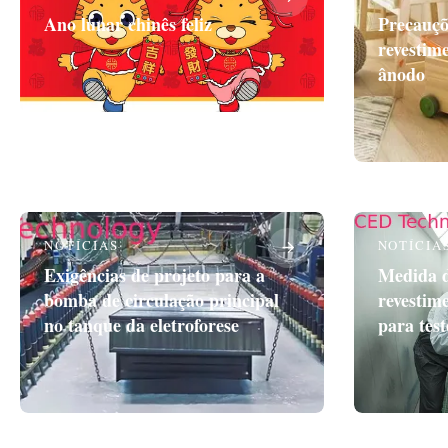
Ano lunar chinês feliz
Precauçõ
revestime
ânodo
NOTÍCIAS
NOTÍCIA
Exigências de projeto para a
Medida d
bomba de circulação principal
revestim
no tanque da eletroforese
para tes