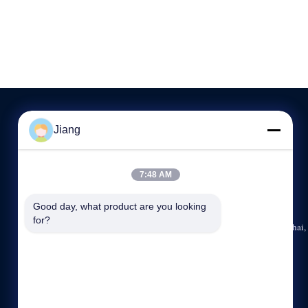
Jiang
CONTACTE-NOS
7:48 AM
86--13564930110
8:30-17:30
Good day, what product are you looking 
for?
15/F, No.1185, estrada de Huyi, distrito de Jiading, Shanghai,
China.