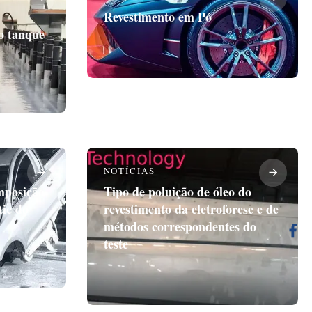
Revestimento em Pó
o tanque
NOTÍCIAS
mposição
Tipo de poluição de óleo do
tic do
revestimento da eletroforese e de
métodos correspondentes do
teste