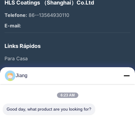
HLS Coatings （Shanghai）Co.Ltd
Telefone:
86--13564930110
E-mail:
Links Rápidos
Para Casa
Produtos
Jiang
Vídeos
Espetáculo VR
6:23 AM
Sobre Nós
Good day, what product are you looking for?
Visita À Fábrica
Controle De Qualidade
Contacte-Nos