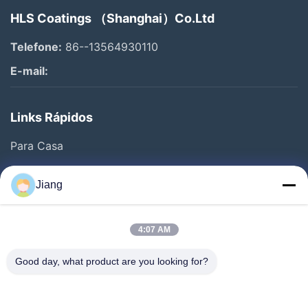
HLS Coatings （Shanghai）Co.Ltd
Telefone:
86--13564930110
E-mail:
Links Rápidos
Para Casa
Produtos
Jiang
Vídeos
Espetáculo VR
4:07 AM
Sobre Nós
Good day, what product are you looking for?
Visita À Fábrica
Controle De Qualidade