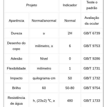
Teste o
Projeto
Indicador
padrão
Avaliação
Aparência
Normal/anormal
Normal
da ocular
Dureza
≥
2H
GB/T 6739
Desenho do
milímetro, ≥
6
GB/T 9753
copo
Adesão
Nível
0
GB/T 9286
Flexibilidade
milímetro
1
GB/T 1731
Impacto
quilograma·cm
50
GB/T 1732
Brilho
60
50-80
GB/T 9754
Resistência
h, (23±2) ℃, ≥
480
GB/T 1733
de água