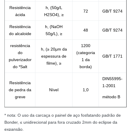
Resistência
h, (50g/L
72
GB/T 9274
ácida
H2SO4), ≥
Resistência
h, (NaOH
48
GB/T 9274
do alcaloide
50g/L), ≥
resistência
1200
h, (≥ 20μm da
do
(categoria
espessura de
GB/T 1771
pulverizador
1 da
filme), ≥
do *Salt
borda)
DIN55995-
Resistência
1-2001
de pedra da
Nível
1,0
greve
método B
* nota: O uso da carcaça o painel de aço fosfatando padrão de
Bonder, ≤ unidirecional para fora cruzado 2mm do eclipse da
expansão.