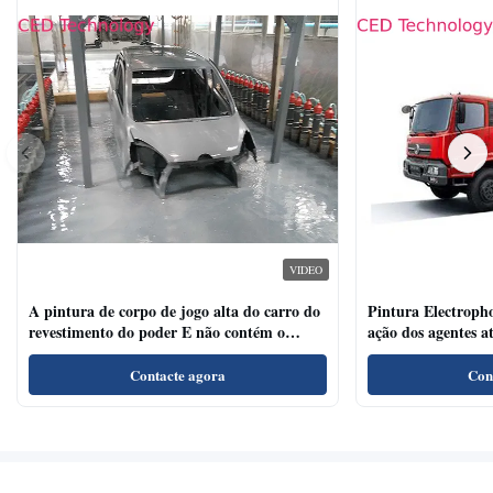
VIDEO
A pintura de corpo de jogo alta do carro do
Pintura Electrophor
revestimento do poder E não contém o
ação dos agentes a
metal pesado
para veículos come
Contacte agora
Con