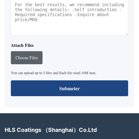
Attach Files
Choose Files
You can upload up to 5 files and Each file sized 10M max.
Submeter
HLS Coatings （Shanghai）Co.Ltd