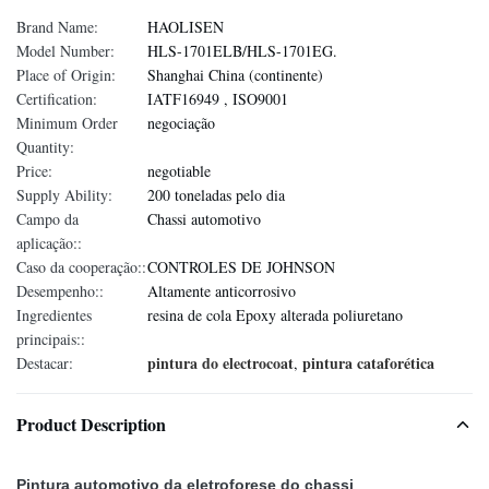
Brand Name:
HAOLISEN
Model Number:
HLS-1701ELB/HLS-1701EG.
Place of Origin:
Shanghai China (continente)
Certification:
IATF16949 , ISO9001
Minimum Order
negociação
Quantity:
Price:
negotiable
Supply Ability:
200 toneladas pelo dia
Campo da
Chassi automotivo
aplicação::
Caso da cooperação::
CONTROLES DE JOHNSON
Desempenho::
Altamente anticorrosivo
Ingredientes
resina de cola Epoxy alterada poliuretano
principais::
pintura do electrocoat
pintura cataforética
Destacar:
,
Product Description
Pintura automotivo da eletroforese do chassi