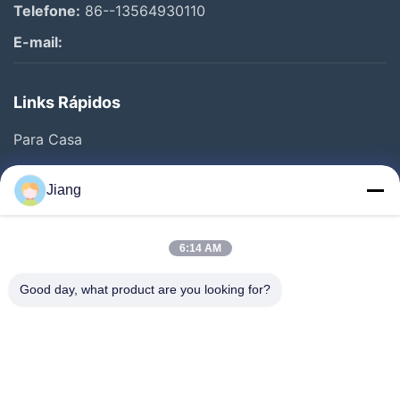
Telefone:
86--13564930110
E-mail:
Links Rápidos
Para Casa
Produtos
Jiang
Vídeos
Espetáculo VR
6:14 AM
Sobre Nós
Good day, what product are you looking for?
Visita À Fábrica
Controle De Qualidade
Contacte-Nos
Solicite Um Orçamento