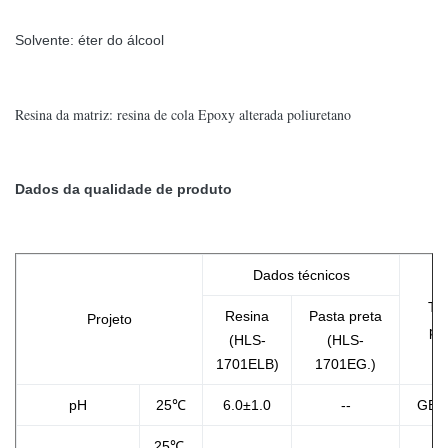
Solvente: éter do álcool
Resina da matriz: resina de cola Epoxy alterada poliuretano
Dados da qualidade de produto
Dados técnicos
Tes
Resina
Pasta preta
Projeto
pa
(HLS-
(HLS-
1701ELB)
1701EG.)
pH
25℃
6.0±1.0
--
GB/T
25℃,