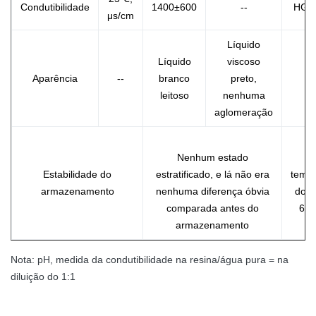
Condutibilidade
1400±600
--
HG/T
μs/cm
Líquido
Líquido
viscoso
Aparência
--
branco
preto,
Vi
leitoso
nenhuma
aglomeração
Nenhum estado
Estabilidade do
estratificado, e lá não era
tempe
armazenamento
nenhuma diferença óbvia
do ℃
comparada antes do
6 m
armazenamento
Nota: pH, medida da condutibilidade na resina/água pura = na
diluição do 1:1