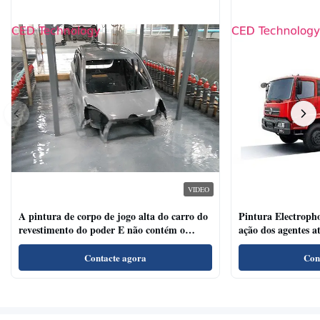
VIDEO
A pintura de corpo de jogo alta do carro do
Pintura Electrophor
revestimento do poder E não contém o
ação dos agentes a
metal pesado
para veículos come
Contacte agora
Con