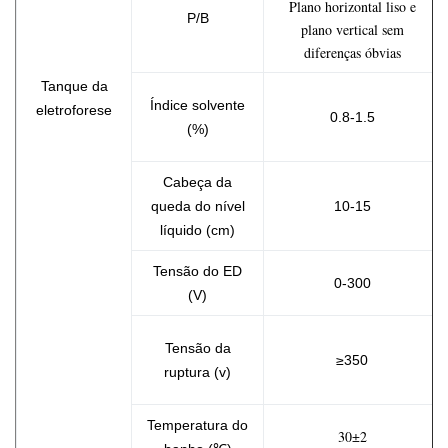
Plano horizontal liso e
P/B
plano vertical sem
diferenças óbvias
Tanque da
Índice solvente
eletroforese
0.8-1.5
(%)
Cabeça da
queda do nível
10-15
líquido (cm)
Tensão do ED
0-300
(V)
Tensão da
≥350
ruptura (v)
Temperatura do
30±2