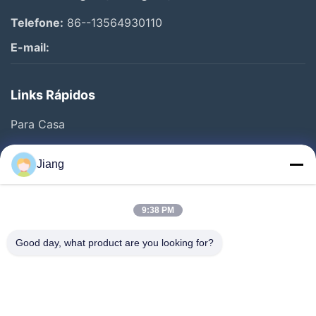
Telefone:
86--13564930110
E-mail:
Links Rápidos
Para Casa
Produtos
Jiang
Vídeos
Espetáculo VR
9:38 PM
Sobre Nós
Good day, what product are you looking for?
Visita À Fábrica
Controle De Qualidade
Contacte-Nos