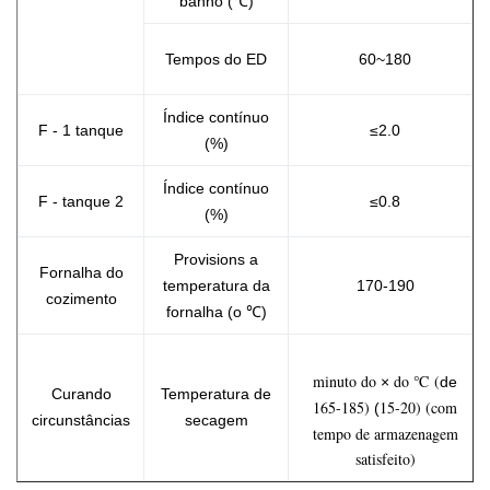
banho (℃)
Tempos do ED
60~180
Índice contínuo
F - 1 tanque
≤2.0
(%)
Índice contínuo
F - tanque 2
≤0.8
(%)
Provisions a
Fornalha do
temperatura da
170-190
cozimento
fornalha (o ℃)
minuto do
do ℃ (
×
de
Curando
Temperatura de
165-185)
15-20) (com
(
circunstâncias
secagem
tempo de armazenagem
satisfeito)