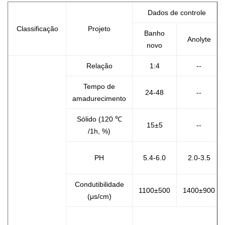
Dados de controle
Classificação
Projeto
Banho
Anolyte
novo
Relação
1:4
--
Tempo de
24-48
--
amadurecimento
Sólido (120 ℃
15±5
--
/1h, %)
PH
5.4-6.0
2.0-3.5
Condutibilidade
1100±500
1400±900
(μs/cm)