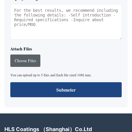
Attach Files
Choose Files
You can upload up to 5 files and Each file sized 10M max.
Submeter
HLS Coatings （Shanghai）Co.Ltd