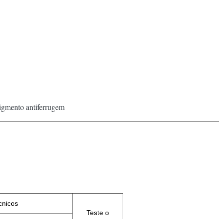
igmento antiferrugem
cnicos
Teste o