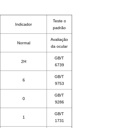
Teste o
Indicador
padrão
Avaliação
Normal
da ocular
GB/T
2H
6739
GB/T
6
9753
GB/T
0
9286
GB/T
1
1731