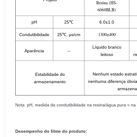
Resina (HS-
6060BLB)
pH
25℃
6.0±1.0
1300±400
Condutibilidade
25℃, μs/cm
Líquido branco
Aparência
--
leitoso
n
Nenhum estado estratif
Estabilidade do
nenhuma diferença óbvi
armazenamento
armazena
Nota: pH, medida da condutibilidade na resina/água pura = na 
Desempenho do filme do produto: