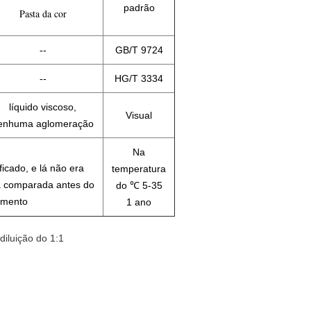
padrão
Pasta da cor
--
GB/T 9724
--
HG/T 3334
líquido viscoso,
Visual
enhuma aglomeração
Na
icado, e lá não era
temperatura
a comparada antes do
do ℃ 5-35
mento
1 ano
diluição do 1:1