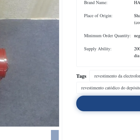
Brand Name:
HA
Place of Origin:
Sh
(co
Minimum Order Quantity:
neg
Supply Ability:
200
dia
Tags
revestimento da electrofo
revestimento catódico do depósito