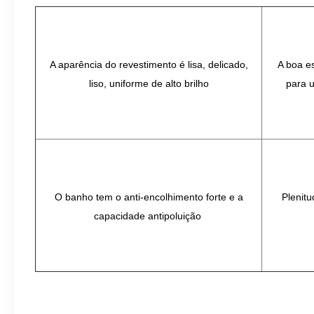
A aparência do revestimento é lisa, delicado,
A boa e
liso, uniforme de alto brilho
para u
O banho tem o anti-encolhimento forte e a
Plenit
capacidade antipoluição