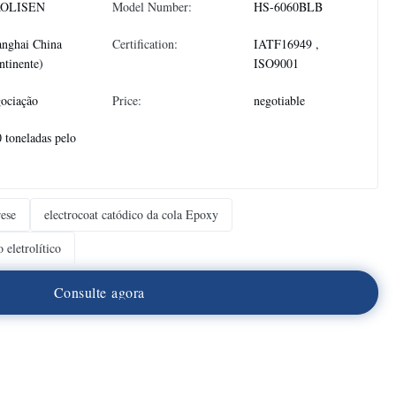
OLISEN
Model Number:
HS-6060BLB
anghai China
Certification:
IATF16949 ,
ntinente)
ISO9001
ociação
Price:
negotiable
 toneladas pelo
rese
electrocoat catódico da cola Epoxy
 eletrolítico
C
o
n
s
u
l
t
e
a
g
o
r
a