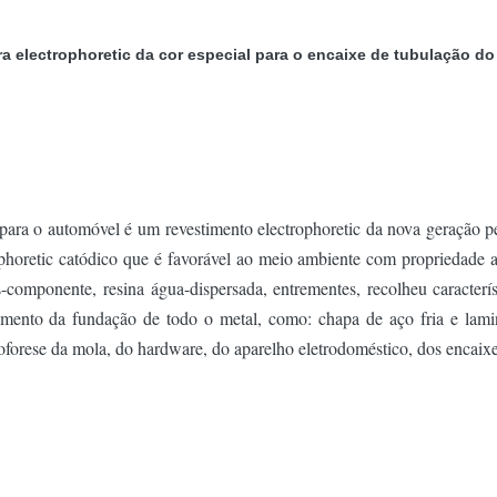
ra electrophoretic da cor especial para o encaixe de tubulação do
ara o automóvel é um revestimento electrophoretic da nova geração p
phoretic catódico que é favorável ao meio ambiente com propriedade a
-componente, resina água-dispersada, entrementes, recolheu caracterí
timento da fundação de todo o metal, como: chapa de aço fria e lamin
roforese da mola, do hardware, do aparelho eletrodoméstico, dos encaixe